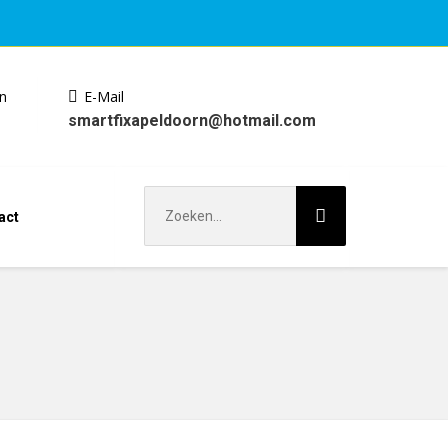
en
E-Mail
smartfixapeldoorn@hotmail.com
Zoek
act
naar: