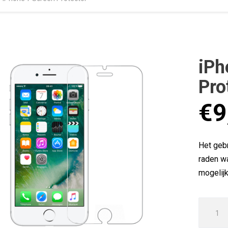
iPh
Pro
€
9
Het gebr
raden w
mogelijk
iPhone
7