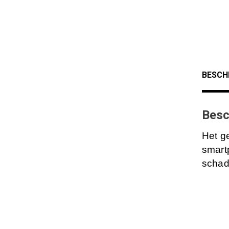
BESCH
Besc
Het g
smartp
schad