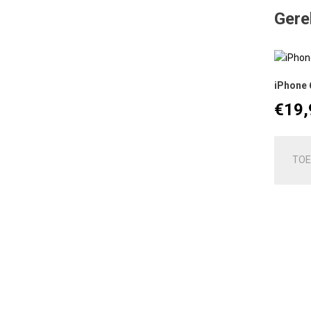
Gere
iPhone 
€
19,
TOE