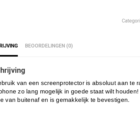
Screen
Protec
aantal
Categor
RIJVING
BEOORDELINGEN (0)
hrijving
ebruik van een screenprotector is absoluut aan te
hone zo lang mogelijk in goede staat wilt houden! 
e van buitenaf en is gemakkelijk te bevestigen.