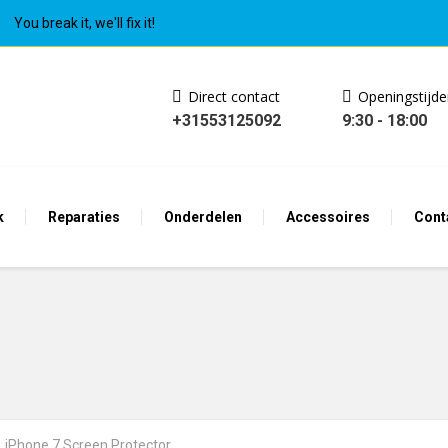
You break it, we'll fix it!
Direct contact
Openingstijd
+31553125092
9:30 - 18:00
k
Reparaties
Onderdelen
Accessoires
Cont
iPhone 7 Screen Protector