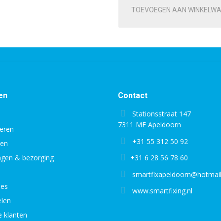
TOEVOEGEN AAN WINKELW
en
Contact
Stationsstraat 147
7311 ME Apeldoorn
eren
+31 55 312 50 92
gen
ingen & bezorging
+31 6 28 56 78 60
smartfixapeldoorn@hotmai
ies
www.smartfixing.nl
len
e klanten