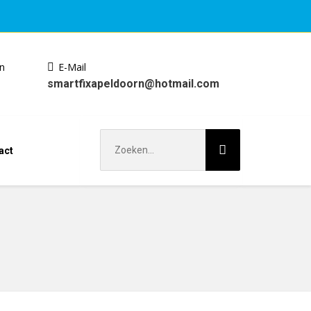
en
E-Mail
smartfixapeldoorn@hotmail.com
Zoek
act
naar: