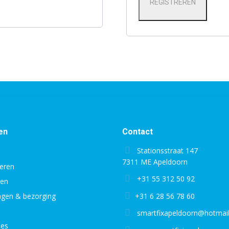
REGISTREREN
en
Contact
Stationsstraat 147
7311 ME Apeldoorn
eren
+31 55 312 50 92
gen
ingen & bezorging
+31 6 28 56 78 60
smartfixapeldoorn@hotmai
ies