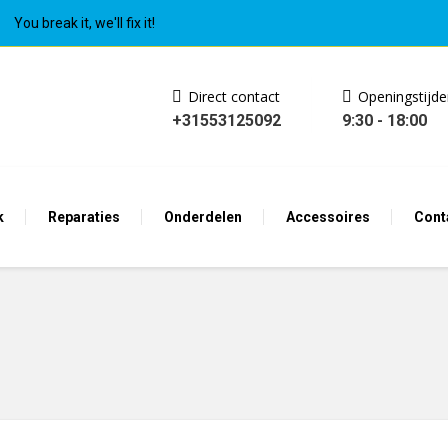
You break it, we'll fix it!
Direct contact
Openingstijd
+31553125092
9:30 - 18:00
k
Reparaties
Onderdelen
Accessoires
Cont