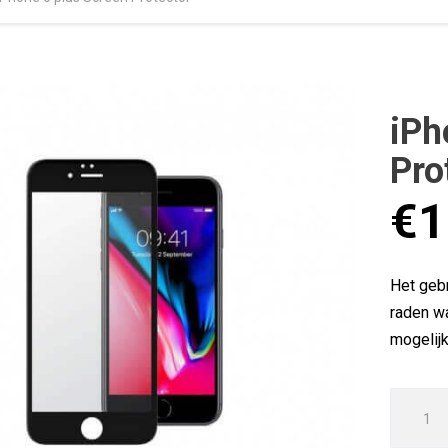
iPh
Pro
€
1
Het gebr
raden w
mogelijk
iPhone
6