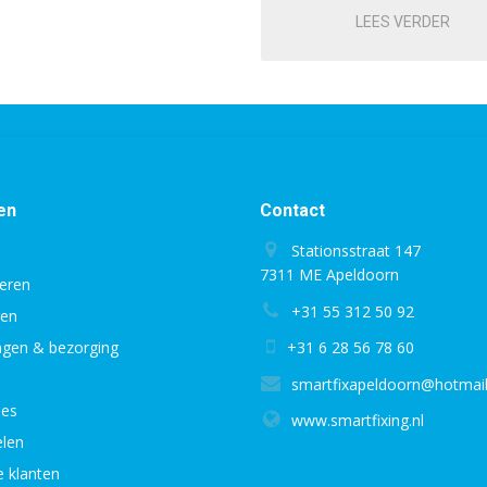
LEES VERDER
en
Contact
Stationsstraat 147
7311 ME Apeldoorn
eren
+31 55 312 50 92
gen
ingen & bezorging
+31 6 28 56 78 60
smartfixapeldoorn@hotmai
ies
www.smartfixing.nl
len
e klanten