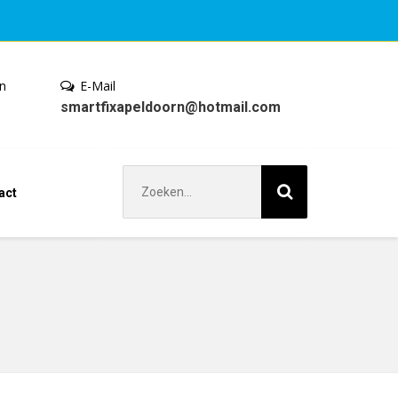
en
E-Mail
smartfixapeldoorn@hotmail.com
Zoek
act
naar: