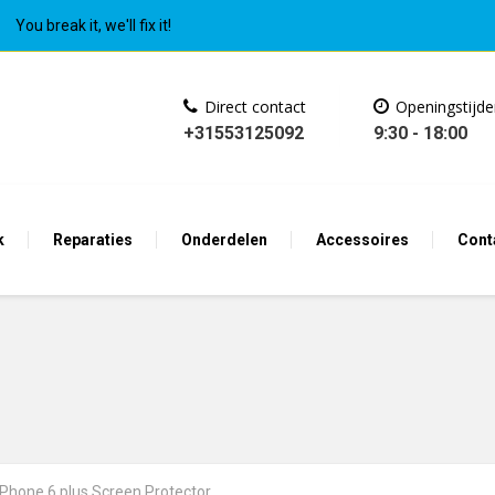
You break it, we'll fix it!
Direct contact
Openingstijd
+31553125092
9:30 - 18:00
k
Reparaties
Onderdelen
Accessoires
Cont
iPhone 6 plus Screen Protector