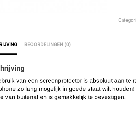
plus
Screen
Protec
Categor
aantal
RIJVING
BEOORDELINGEN (0)
hrijving
ebruik van een screenprotector is absoluut aan te
hone zo lang mogelijk in goede staat wilt houden! 
e van buitenaf en is gemakkelijk te bevestigen.