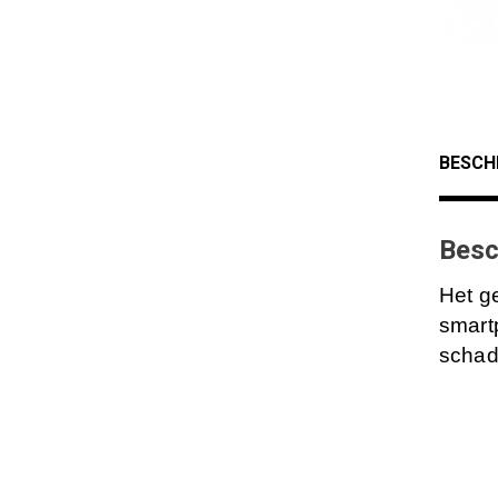
BESCH
Besc
Het g
smartp
schad