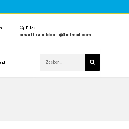
en
E-Mail
smartfixapeldoorn@hotmail.com
Zoek
act
naar: