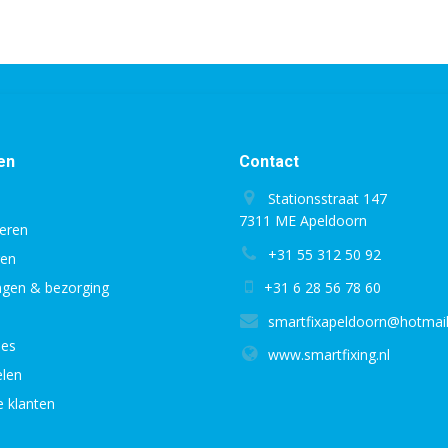
en
Contact
Stationsstraat 147
7311 ME Apeldoorn
eren
+31 55 312 50 92
gen
ingen & bezorging
+31 6 28 56 78 60
smartfixapeldoorn@hotmai
ies
www.smartfixing.nl
len
e klanten