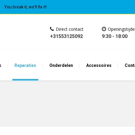
You break it, we'll fix it!
Direct contact
Openingstijd
+31553125092
9:30 - 18:00
k
Reparaties
Onderdelen
Accessoires
Cont