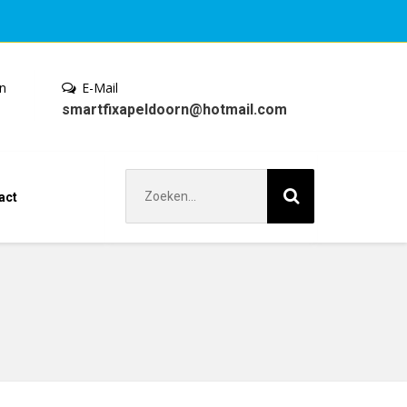
en
E-Mail
smartfixapeldoorn@hotmail.com
Zoek
act
naar: