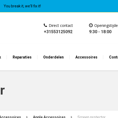
You break it, we'll fix it!
Direct contact
Openingstijd
+31553125092
9:30 - 18:00
k
Reparaties
Onderdelen
Accessoires
Cont
r
Accessoires
Apple Accessoires
Screen protector