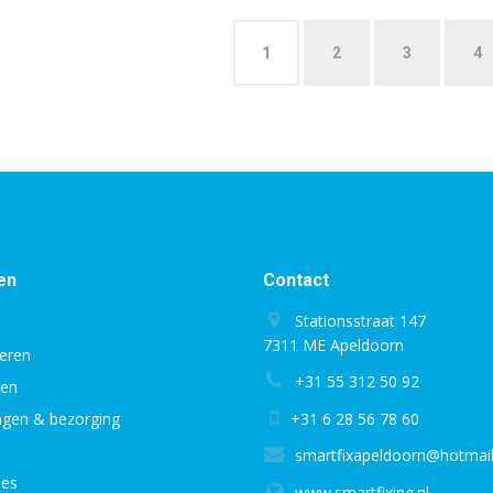
1
2
3
4
en
Contact
Stationsstraat 147
7311 ME Apeldoorn
eren
+31 55 312 50 92
gen
ingen & bezorging
+31 6 28 56 78 60
smartfixapeldoorn@hotmai
ies
www.smartfixing.nl