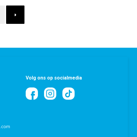
→
Volg ons op socialmedia
l.com