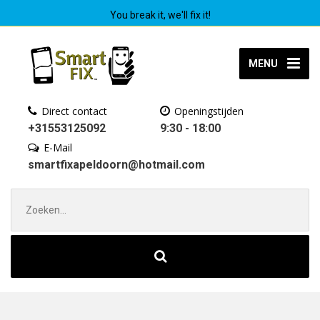
You break it, we'll fix it!
MENU
Direct contact
Openingstijden
+31553125092
9:30 - 18:00
E-Mail
smartfixapeldoorn@hotmail.com
Zoek
naar: