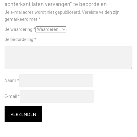
achterkant laten vervangen” te beoordelen
Je e-mailadres wordt niet gepubliceerd.
Vereiste velden zijn
gemarkeerd met
*
Je waardering
*
Je beoordeling
*
Naam
*
E-mail
*