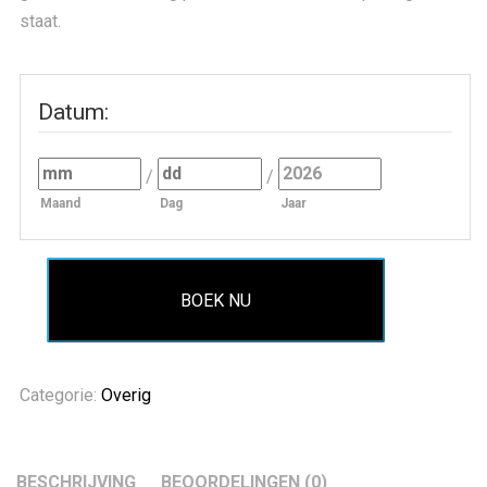
staat.
Datum
:
/
/
Maand
Dag
Jaar
BOEK NU
Categorie:
Overig
BESCHRIJVING
BEOORDELINGEN (0)