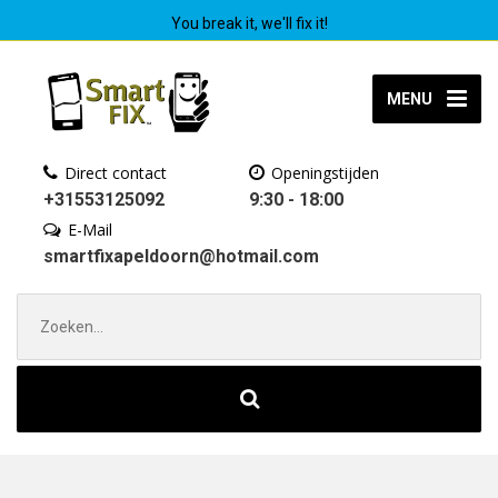
You break it, we'll fix it!
MENU
Direct contact
Openingstijden
+31553125092
9:30 - 18:00
E-Mail
smartfixapeldoorn@hotmail.com
Zoek
naar: