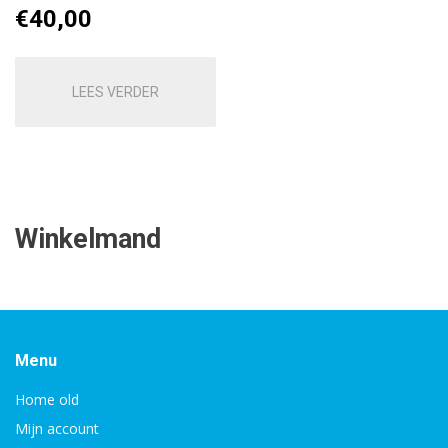
€
40,00
LEES VERDER
Winkelmand
Menu
Home old
Mijn account