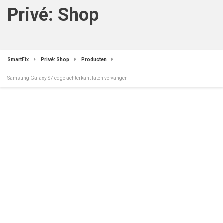
Privé: Shop
SmartFix
Privé: Shop
Producten
Samsung Galaxy S7 edge achterkant laten vervangen