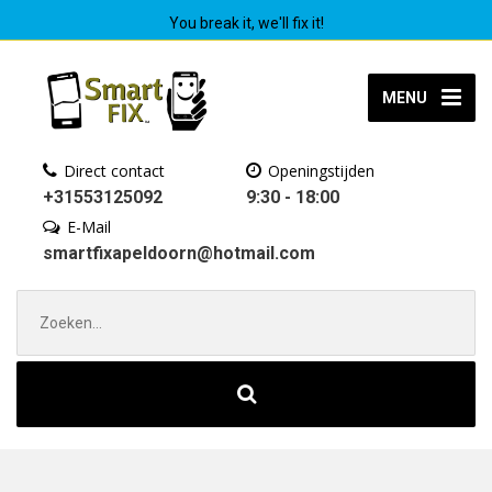
You break it, we'll fix it!
MENU
Direct contact
Openingstijden
+31553125092
9:30 - 18:00
E-Mail
smartfixapeldoorn@hotmail.com
Zoek
naar: