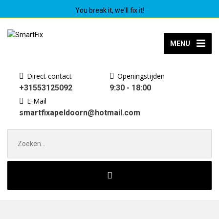
You break it, we'll fix it!
MENU
Direct contact
Openingstijden
+31553125092
9:30 - 18:00
E-Mail
smartfixapeldoorn@hotmail.com
Zoek
naar: