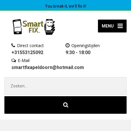
You break it, we'll fix it!
MENU
Direct contact
Openingstijden
+31553125092
9:30 - 18:00
E-Mail
smartfixapeldoorn@hotmail.com
Zoek
naar: