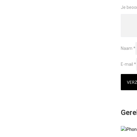
Je beoo
Naam
*
E-mail
*
Gere