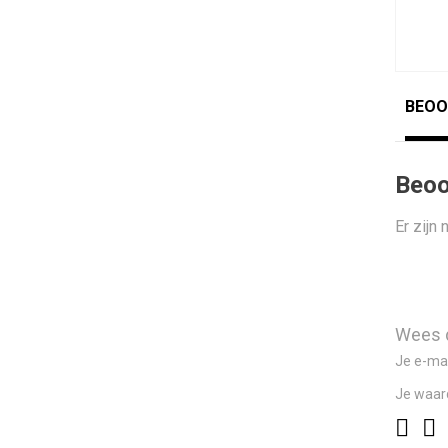
BEOO
Beoo
Er zijn
Wees d
Je e-mai
Je waar