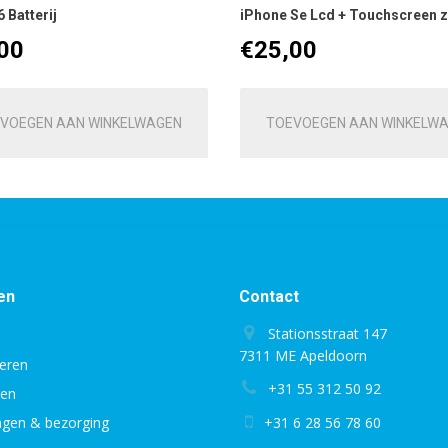
 Batterij
iPhone Se Lcd + Touchscreen z
00
€
25,00
VOEGEN AAN WINKELWAGEN
TOEVOEGEN AAN WINKELW
en
Contact
Stationsstraat 147
7311 ME Apeldoorn
eren
+31 55 312 50 92
gen
ingen & bezorging
+31 6 28 56 78 60