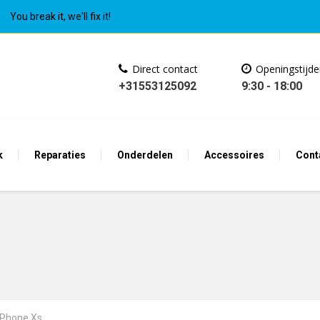
You break it, we'll fix it!
Direct contact
Openingstijd
+31553125092
9:30 - 18:00
k
Reparaties
Onderdelen
Accessoires
Cont
iPhone Xs