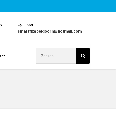
en
E-Mail
smartfixapeldoorn@hotmail.com
Zoek
act
naar: