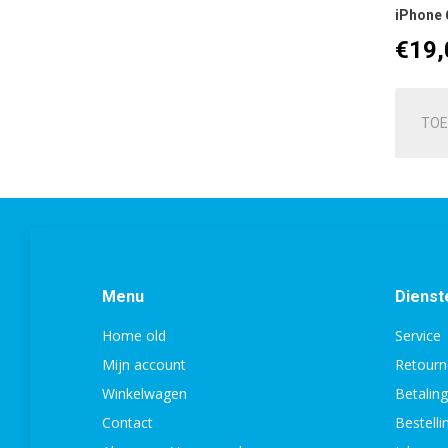
iPhone 6
€
19,
TOE
Menu
Dienst
Home old
Service
Mijn account
Retourn
Winkelwagen
Betalin
Contact
Bestell