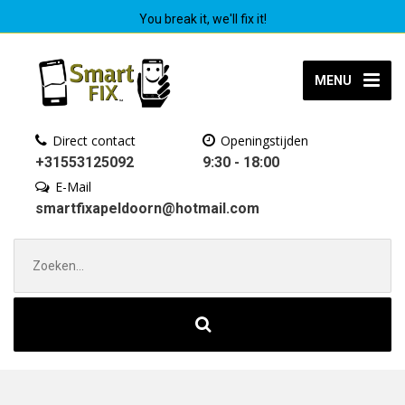
You break it, we'll fix it!
MENU
Direct contact
Openingstijden
+31553125092
9:30 - 18:00
E-Mail
smartfixapeldoorn@hotmail.com
Zoek
naar: