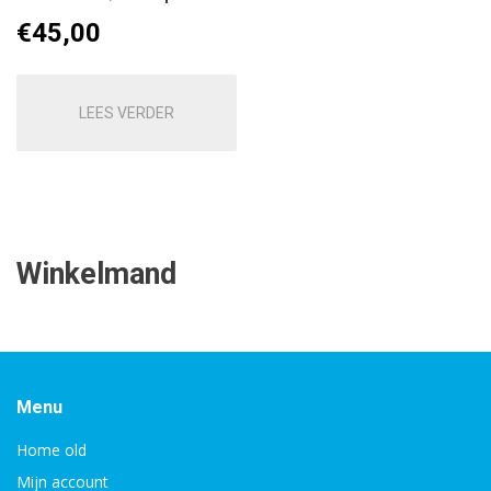
€
45,00
LEES VERDER
Winkelmand
Menu
Home old
Mijn account