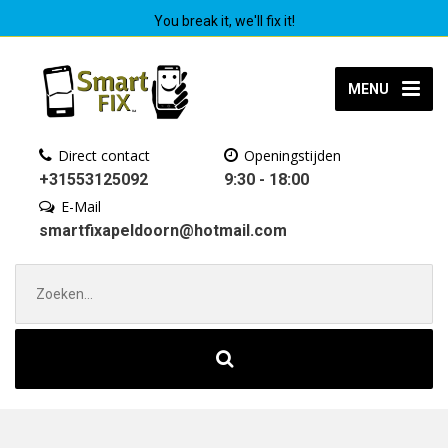
You break it, we'll fix it!
MENU
Direct contact
Openingstijden
+31553125092
9:30 - 18:00
E-Mail
smartfixapeldoorn@hotmail.com
Zoek
naar: