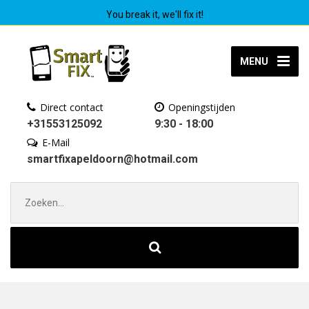
You break it, we'll fix it!
MENU
Direct contact
Openingstijden
+31553125092
9:30 - 18:00
E-Mail
smartfixapeldoorn@hotmail.com
Zoek
naar: