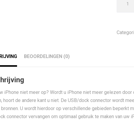
SE
oplaad
connec
reparat
Categor
aantal
RIJVING
BEOORDELINGEN (0)
hrijving
w iPhone niet meer op? Wordt u iPhone niet meer gelezen door 
, hoort de andere kant u niet. De USB/dock connector wordt mee
 bronnen. U wordt hierdoor op verschillende gebieden beperkt m
k connector vervangen om optimaal gebruik te maken van uw i