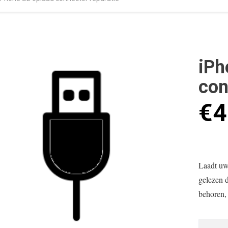
iPh
con
€
4
Laadt uw
gelezen 
behoren, 
iPhone