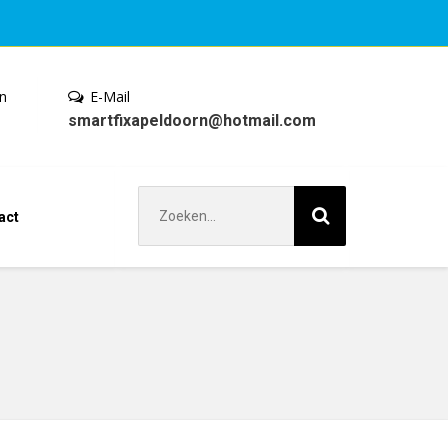
en
E-Mail
smartfixapeldoorn@hotmail.com
Zoek
act
naar: