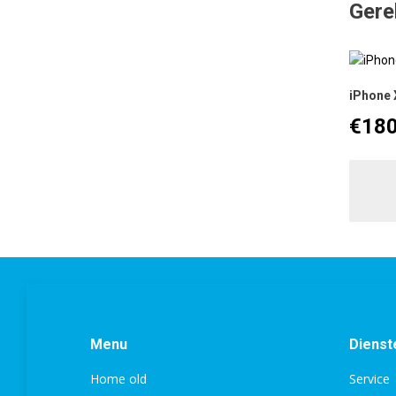
Gere
iPhone 
€
180
Menu
Dienst
Home old
Service