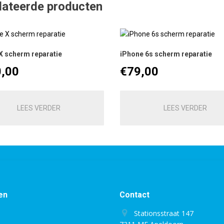
lateerde producten
X scherm reparatie
iPhone 6s scherm reparatie
,00
€
79,00
LEES VERDER
LEES VERDER
en
Contact
Stationsstraat 147