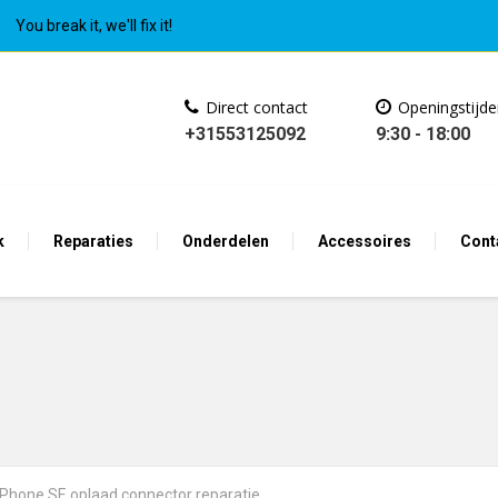
You break it, we'll fix it!
Direct contact
Openingstijd
+31553125092
9:30 - 18:00
k
Reparaties
Onderdelen
Accessoires
Cont
iPhone SE oplaad connector reparatie