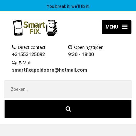
You break it, we'll fix it!
MENU
Direct contact
Openingstijden
+31553125092
9:30 - 18:00
E-Mail
smartfixapeldoorn@hotmail.com
Zoek
naar: