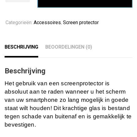
plus
Screen
Protector
Categorieën:
Accessoires
,
Screen protector
aantal
BESCHRIJVING
BEOORDELINGEN (0)
Beschrijving
Het gebruik van een screenprotector is
absoluut aan te raden wanneer u het scherm
van uw smartphone zo lang mogelijk in goede
staat wilt houden! Dit krachtige glas is bestand
tegen schade van buitenaf en is gemakkelijk te
bevestigen.