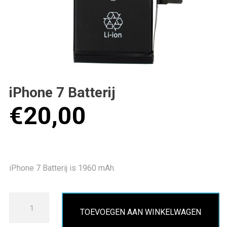
iPhone 7 Batterij
€
20,00
iPhone 7 Batterij is 1960 mAh.
iPhone
TOEVOEGEN AAN WINKELWAGEN
7
Batterij