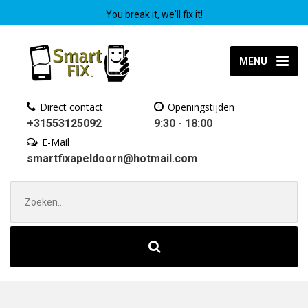
You break it, we'll fix it!
MENU
Direct contact
Openingstijden
+31553125092
9:30 - 18:00
E-Mail
smartfixapeldoorn@hotmail.com
Zoek
naar: