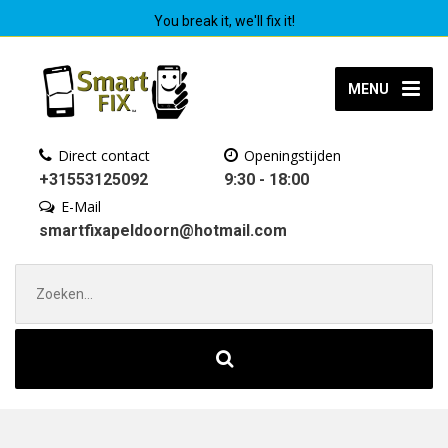
You break it, we'll fix it!
MENU
Direct contact
Openingstijden
+31553125092
9:30 - 18:00
E-Mail
smartfixapeldoorn@hotmail.com
Zoek
naar: