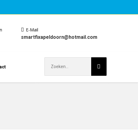
en
E-Mail
smartfixapeldoorn@hotmail.com
Zoek
act
naar: