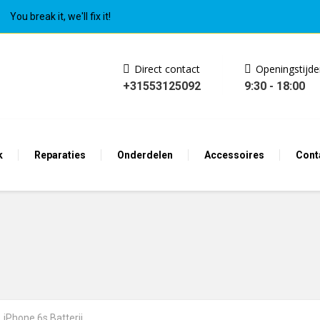
You break it, we'll fix it!
Direct contact
Openingstijd
+31553125092
9:30 - 18:00
k
Reparaties
Onderdelen
Accessoires
Cont
iPhone 6s Batterij