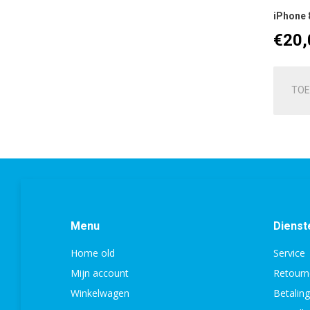
iPhone 8
€
20,
TOE
Menu
Dienst
Home old
Service
Mijn account
Retourn
Winkelwagen
Betalin