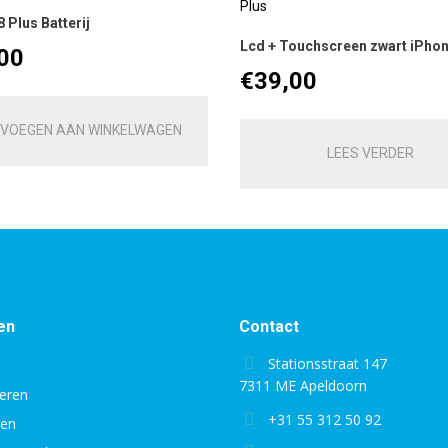
 Plus Batterij
Lcd + Touchscreen zwart iPhon
00
€
39,00
VOEGEN AAN WINKELWAGEN
LEES VERDER
en
Contact
Stationsstraat 147
7311 ME Apeldoorn
eren
+31 55 312 50 92
gen