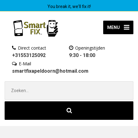
You break it, we'll fix it!
MENU
Direct contact
Openingstijden
+31553125092
9:30 - 18:00
E-Mail
smartfixapeldoorn@hotmail.com
Zoek
naar: