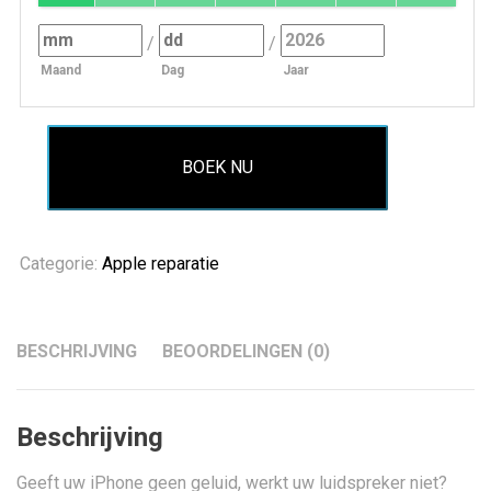
/
/
Maand
Dag
Jaar
BOEK NU
Categorie:
Apple reparatie
BESCHRIJVING
BEOORDELINGEN (0)
Beschrijving
Geeft uw iPhone geen geluid, werkt uw luidspreker niet?