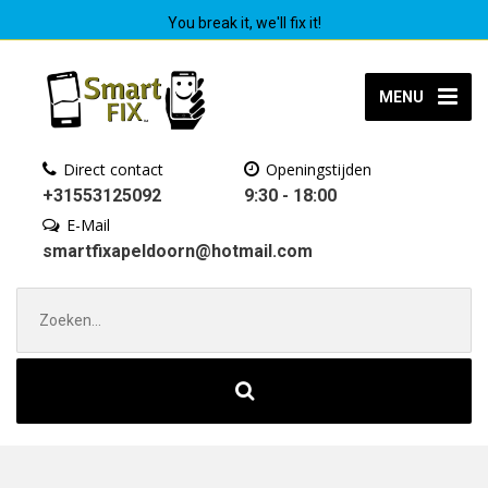
You break it, we'll fix it!
MENU
Direct contact
Openingstijden
+31553125092
9:30 - 18:00
E-Mail
smartfixapeldoorn@hotmail.com
Zoek
naar: