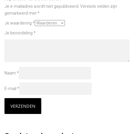
Je e-mailadres wordt niet gepubliceerd.
Vereiste velden zijn
gemarkeerd met
*
Je waardering
*
Je beoordeling
*
Naam
*
E-mail
*