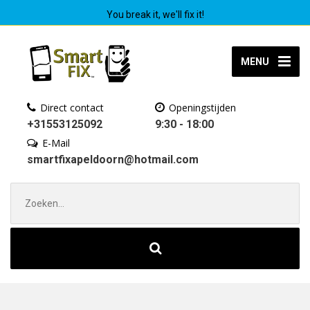
You break it, we'll fix it!
MENU
Direct contact
Openingstijden
+31553125092
9:30 - 18:00
E-Mail
smartfixapeldoorn@hotmail.com
Zoek
naar: