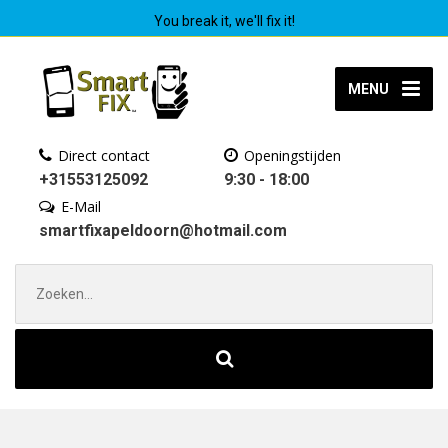
You break it, we'll fix it!
MENU
Direct contact
Openingstijden
+31553125092
9:30 - 18:00
E-Mail
smartfixapeldoorn@hotmail.com
Zoek
naar: