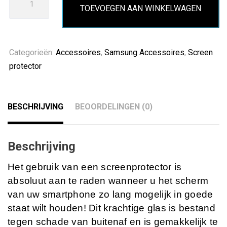
TOEVOEGEN AAN WINKELWAGEN
S9
plus
Screen
Protector
Categorieën:
Accessoires
,
Samsung Accessoires
,
Screen
full
protector
glue
aantal
BESCHRIJVING
BEOORDELINGEN (0)
Beschrijving
Het gebruik van een screenprotector is
absoluut aan te raden wanneer u het scherm
van uw smartphone zo lang mogelijk in goede
staat wilt houden! Dit krachtige glas is bestand
tegen schade van buitenaf en is gemakkelijk te