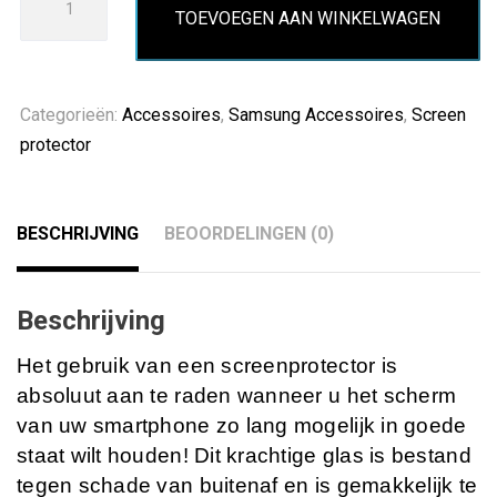
TOEVOEGEN AAN WINKELWAGEN
S7
edge
Screen
Protector
Categorieën:
Accessoires
,
Samsung Accessoires
,
Screen
aantal
protector
BESCHRIJVING
BEOORDELINGEN (0)
Beschrijving
Het gebruik van een screenprotector is
absoluut aan te raden wanneer u het scherm
van uw smartphone zo lang mogelijk in goede
staat wilt houden! Dit krachtige glas is bestand
tegen schade van buitenaf en is gemakkelijk te