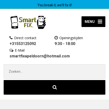
You break it, we'll fix it!
MENU
Direct contact
Openingstijden
+31553125092
9:30 - 18:00
E-Mail
smartfixapeldoorn@hotmail.com
Zoek
naar: