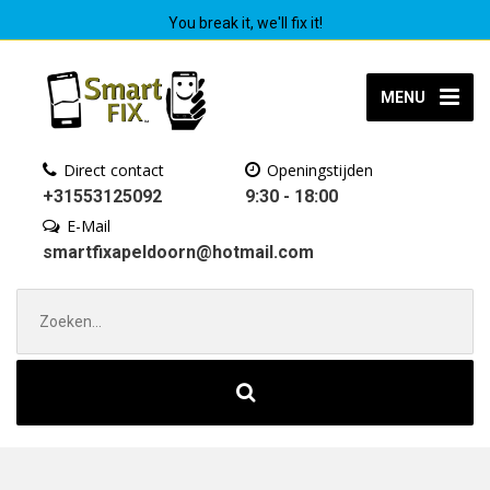
You break it, we'll fix it!
MENU
Direct contact
Openingstijden
+31553125092
9:30 - 18:00
E-Mail
smartfixapeldoorn@hotmail.com
Zoek
naar: