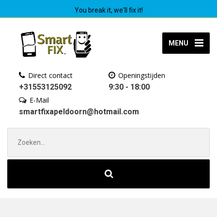
You break it, we'll fix it!
MENU
Direct contact
Openingstijden
+31553125092
9:30 - 18:00
E-Mail
smartfixapeldoorn@hotmail.com
Zoek
naar: