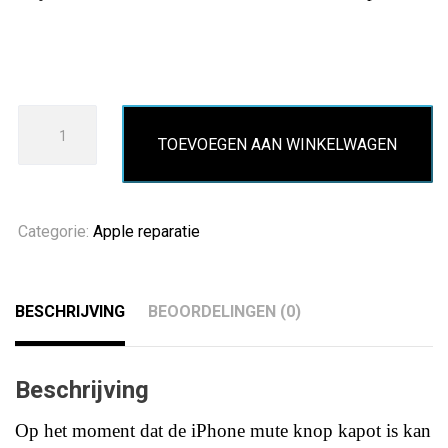
iPhone
TOEVOEGEN AAN WINKELWAGEN
XR
stil
knop
vervangen
Categorie:
Apple reparatie
aantal
BESCHRIJVING
BEOORDELINGEN (0)
Beschrijving
Op het moment dat de iPhone mute knop kapot is kan