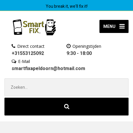
You break it, we'll fix it!
MENU
Direct contact
Openingstijden
+31553125092
9:30 - 18:00
E-Mail
smartfixapeldoorn@hotmail.com
Zoek
naar: