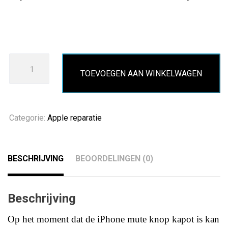
iPhone
TOEVOEGEN AAN WINKELWAGEN
X
stil
knop
vervangen
Categorie:
Apple reparatie
aantal
BESCHRIJVING
BEOORDELINGEN (0)
Beschrijving
Op het moment dat de iPhone mute knop kapot is kan