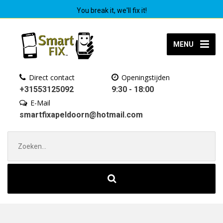
You break it, we'll fix it!
MENU
Direct contact
Openingstijden
+31553125092
9:30 - 18:00
E-Mail
smartfixapeldoorn@hotmail.com
Zoek
naar: