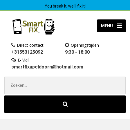
You break it, we'll fix it!
MENU
Direct contact
Openingstijden
+31553125092
9:30 - 18:00
E-Mail
smartfixapeldoorn@hotmail.com
Zoek
naar: