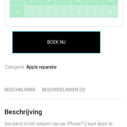
31
1
2
3
4
5
6
BOEK NU
Categorie:
Apple reparatie
BESCHRIJVING
BEOORDELINGEN (0)
Beschrijving
Een barst in het scherm van uw iPhone? U kunt deze te