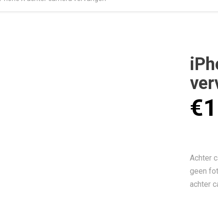
iPh
ver
€
1
Achter c
geen fo
achter 