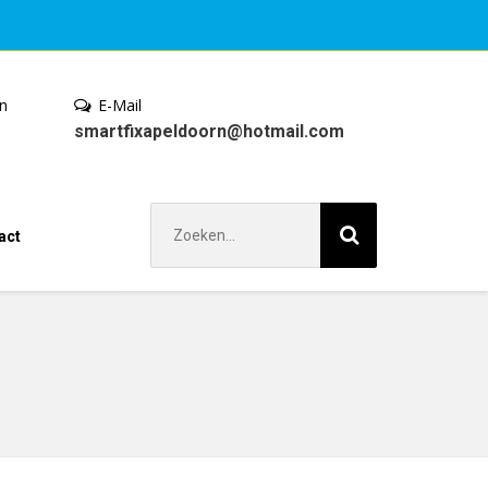
en
E-Mail
smartfixapeldoorn@hotmail.com
Zoek
act
naar: