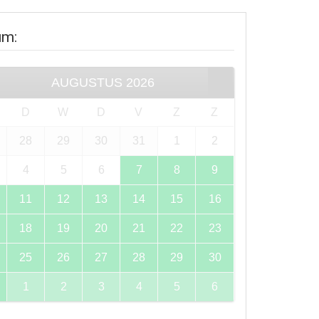
um
:
AUGUSTUS
2026
D
W
D
V
Z
Z
28
29
30
31
1
2
4
5
6
7
8
9
11
12
13
14
15
16
18
19
20
21
22
23
25
26
27
28
29
30
1
2
3
4
5
6