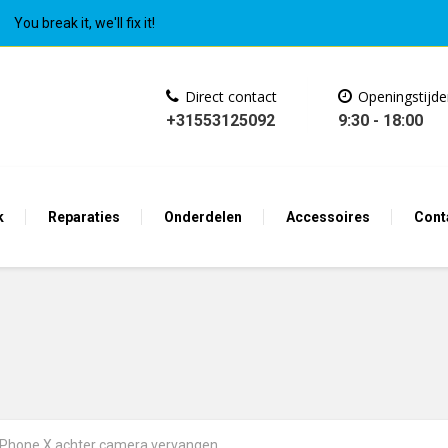
You break it, we'll fix it!
Direct contact
Openingstijd
+31553125092
9:30 - 18:00
k
Reparaties
Onderdelen
Accessoires
Cont
iPhone X achter camera vervangen