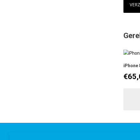
Gere
iPhone 
€
65,