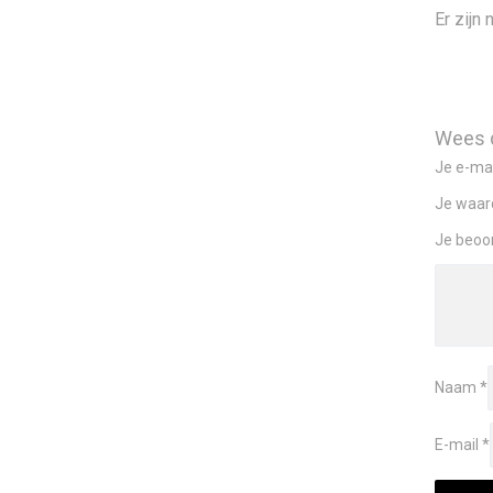
Er zijn
Wees d
Je e-mai
Je waar
Je beoo
Naam
*
E-mail
*