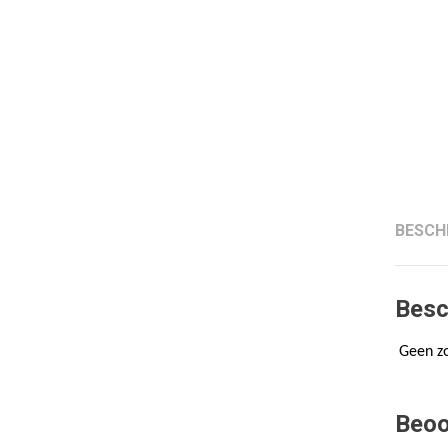
BESCH
Besc
Geen zo
Beoo