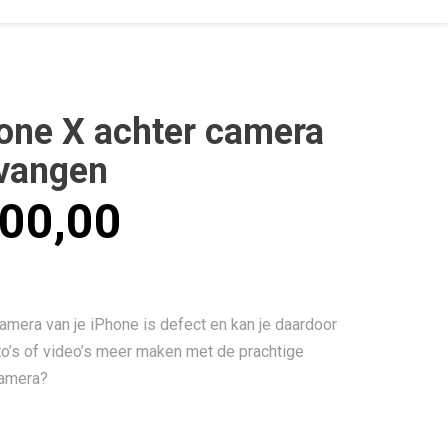
one X achter camera
vangen
00,00
amera van je iPhone is defect en kan je daardoor
to’s of video’s meer maken met de prachtige
camera?