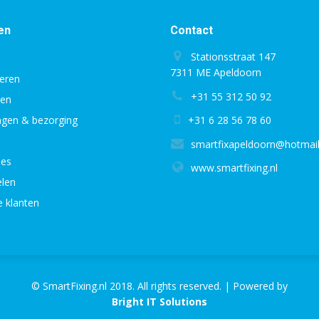
en
Contact
Stationsstraat 147
7311 ME Apeldoorn
eren
+31 55 312 50 92
gen
ingen & bezorging
+31 6 28 56 78 60
smartfixapeldoorn@hotmai
ies
www.smartfixing.nl
len
e klanten
© SmartFixing.nl 2018. All rights reserved. | Powered by
Bright IT Solutions