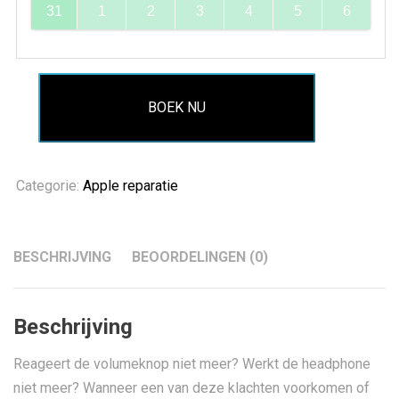
31
1
2
3
4
5
6
BOEK NU
Categorie:
Apple reparatie
BESCHRIJVING
BEOORDELINGEN (0)
Beschrijving
Reageert de volumeknop niet meer? Werkt de headphone
niet meer? Wanneer een van deze klachten voorkomen of