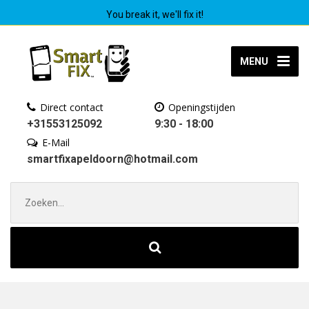
You break it, we'll fix it!
MENU
Direct contact
Openingstijden
+31553125092
9:30 - 18:00
E-Mail
smartfixapeldoorn@hotmail.com
Zoek
naar: