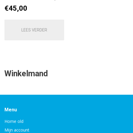
€
45,00
LEES VERDER
Winkelmand
Menu
Home old
Mijn account