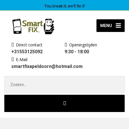
You break it, we'll fix it!
MENU
Direct contact
Openingstijden
+31553125092
9:30 - 18:00
E-Mail
smartfixapeldoorn@hotmail.com
Zoek
naar: