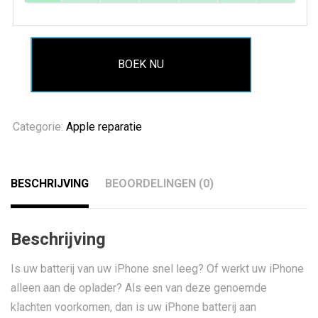
BOEK NU
Categorie:
Apple reparatie
BESCHRIJVING
BEOORDELINGEN (0)
Beschrijving
Is uw batterij van uw iPhone snel leeg? Of werkt uw iPhone
alleen aan de oplader? Als een van deze genoemde
klachten voorkomen, dan is uw iPhone batterij aan