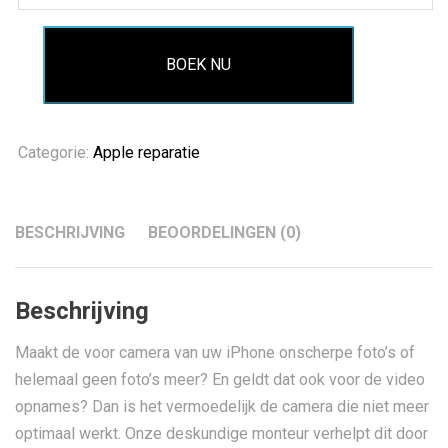
BOEK NU
Categorie:
Apple reparatie
BESCHRIJVING
BEOORDELINGEN (0)
Beschrijving
Maakt de voor camera van uw iPhone onscherpe foto’s of
helemaal geen foto’s meer? En geldt dat ook voor de video
opnames? Dan is het vermoedelijk de camera die niet meer
optimaal werkt. Onze deskundige monteur verhelpt dit door