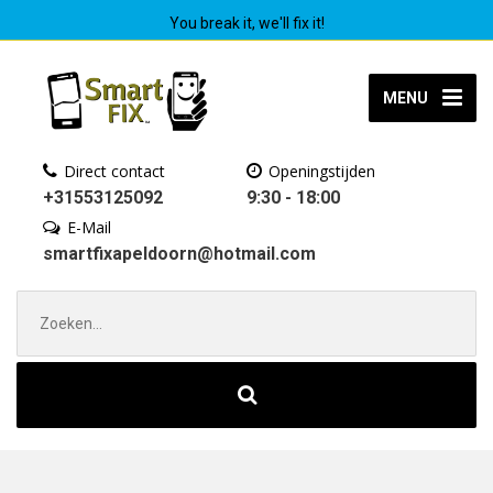
You break it, we'll fix it!
MENU
Direct contact
Openingstijden
+31553125092
9:30 - 18:00
E-Mail
smartfixapeldoorn@hotmail.com
Zoek
naar: