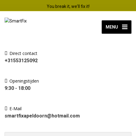
You break it, we'll fix it!
MENU
Direct contact
+31553125092
Openingstijden
9:30 - 18:00
E-Mail
smartfixapeldoorn@hotmail.com
Zoek