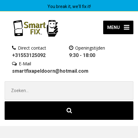
You break it, we'll fix it!
MENU
Direct contact
Openingstijden
+31553125092
9:30 - 18:00
E-Mail
smartfixapeldoorn@hotmail.com
Zoek
naar: