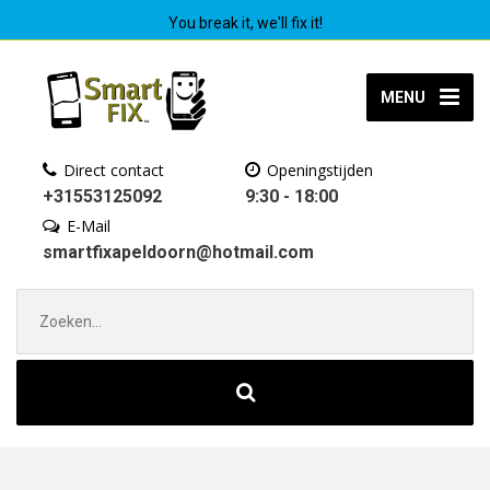
You break it, we'll fix it!
MENU
Direct contact
Openingstijden
+31553125092
9:30 - 18:00
E-Mail
smartfixapeldoorn@hotmail.com
Zoek
naar: