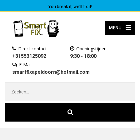
You break it, we'll fix it!
MENU
Direct contact
Openingstijden
+31553125092
9:30 - 18:00
E-Mail
smartfixapeldoorn@hotmail.com
Zoek
naar: