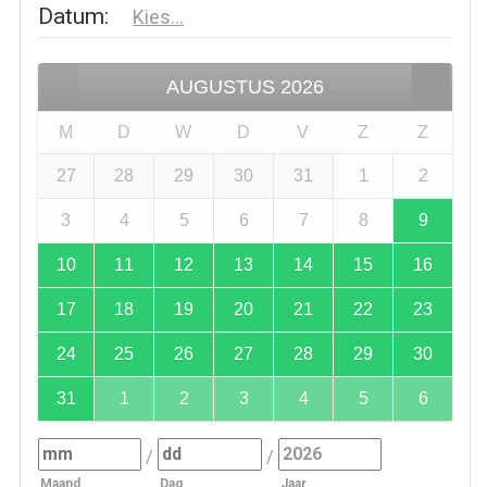
Datum
:
Kies...
AUGUSTUS
2026
M
D
W
D
V
Z
Z
27
28
29
30
31
1
2
3
4
5
6
7
8
9
10
11
12
13
14
15
16
17
18
19
20
21
22
23
24
25
26
27
28
29
30
31
1
2
3
4
5
6
/
/
Maand
Dag
Jaar