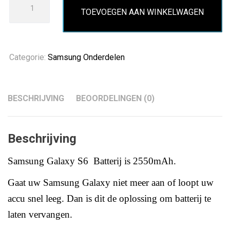
TOEVOEGEN AAN WINKELWAGEN
Samsung
Galaxy
S6
aantal
Categorie:
Samsung Onderdelen
BESCHRIJVING
BEOORDELINGEN (0)
Beschrijving
Samsung Galaxy S6 Batterij is 2550mAh
.
Gaat uw Samsung Galaxy niet meer aan of loopt uw
accu snel leeg.
Dan is dit de oplossing om batterij te
laten vervangen.