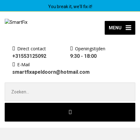
You break it, we'll fix it!
MENU
Direct contact
Openingstijden
+31553125092
9:30 - 18:00
E-Mail
smartfixapeldoorn@hotmail.com
Zoek
naar: