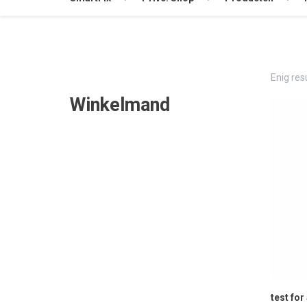
Enig res
Winkelmand
test for