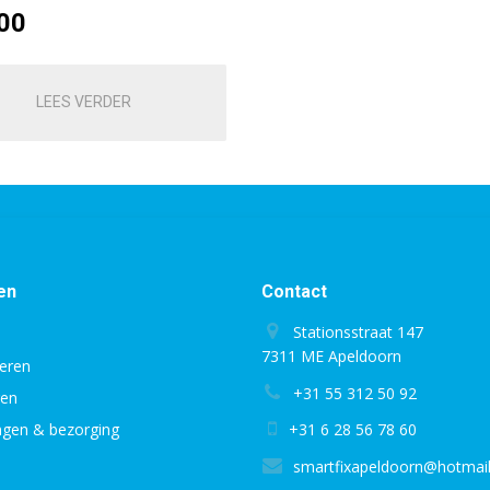
00
LEES VERDER
en
Contact
Stationsstraat 147
7311 ME Apeldoorn
eren
+31 55 312 50 92
gen
ingen & bezorging
+31 6 28 56 78 60
smartfixapeldoorn@hotmai