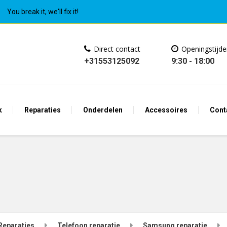
You break it, we'll fix it!
Direct contact
Openingstijd
+31553125092
9:30 - 18:00
k
Reparaties
Onderdelen
Accessoires
Cont
Reparaties
Telefoon reparatie
Samsung reparatie