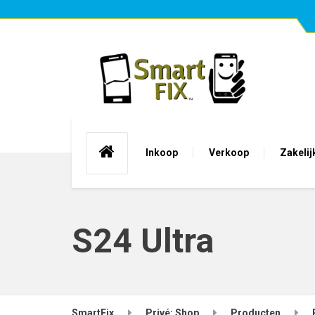
Inkoop
Verkoop
Zakelij
S24 Ultra
SmartFix
Privé: Shop
Producten