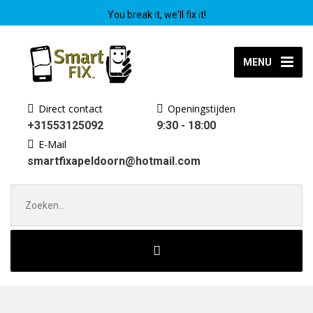
You break it, we'll fix it!
MENU
Direct contact
Openingstijden
+31553125092
9:30 - 18:00
E-Mail
smartfixapeldoorn@hotmail.com
Zoek
naar: