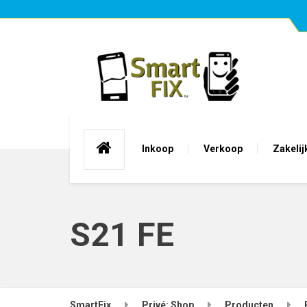
Inkoop
Verkoop
Zakelij
S21 FE
SmartFix
Privé: Shop
Producten