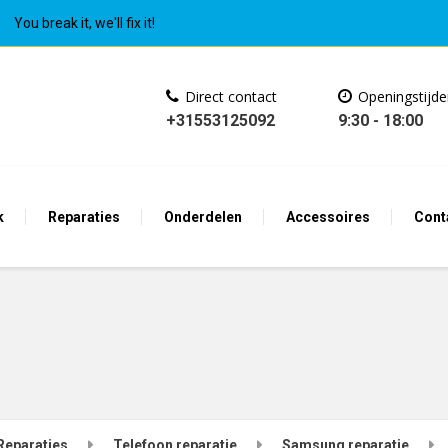
You break it, we'll fix it!
Direct contact
Openingstijd
+31553125092
9:30 - 18:00
k
Reparaties
Onderdelen
Accessoires
Cont
Reparaties
Telefoon reparatie
Samsung reparatie