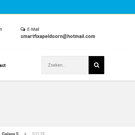
en
E-Mail
smartfixapeldoorn@hotmail.com
Zoek
act
naar:
Galaxy S
S21 FE