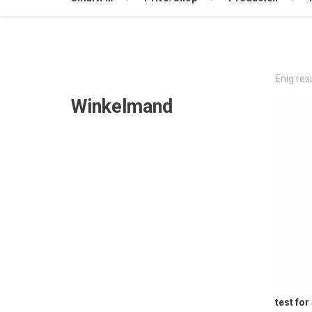
Enig res
Winkelmand
test for