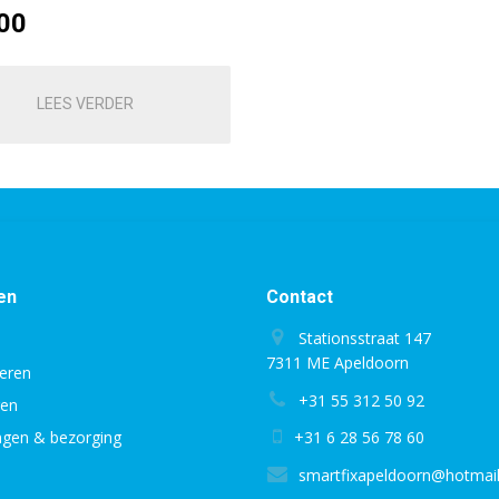
00
LEES VERDER
en
Contact
Stationsstraat 147
7311 ME Apeldoorn
eren
+31 55 312 50 92
gen
ingen & bezorging
+31 6 28 56 78 60
smartfixapeldoorn@hotmai