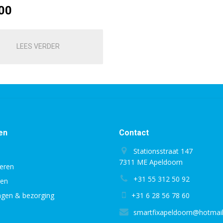
00
LEES VERDER
en
Contact
Stationsstraat 147
7311 ME Apeldoorn
eren
+31 55 312 50 92
gen
ingen & bezorging
+31 6 28 56 78 60
smartfixapeldoorn@hotmai