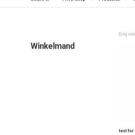
Enig res
Winkelmand
test for