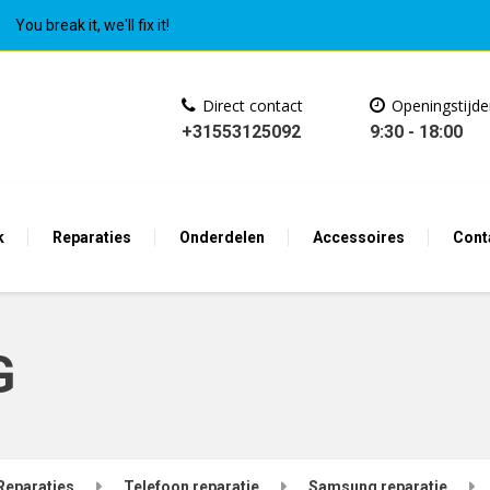
You break it, we'll fix it!
Direct contact
Openingstijd
+31553125092
9:30 - 18:00
k
Reparaties
Onderdelen
Accessoires
Cont
G
Reparaties
Telefoon reparatie
Samsung reparatie