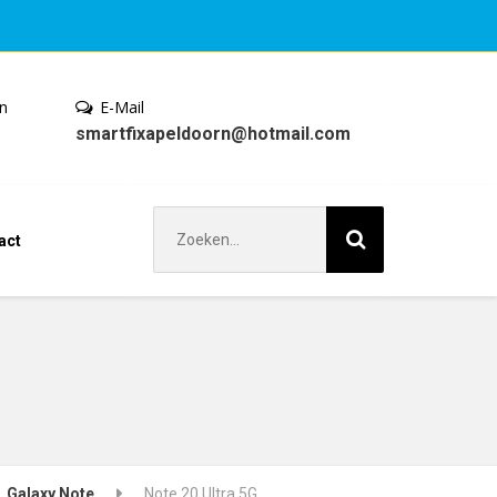
en
E-Mail
smartfixapeldoorn@hotmail.com
Zoek
act
naar:
Galaxy Note
Note 20 Ultra 5G