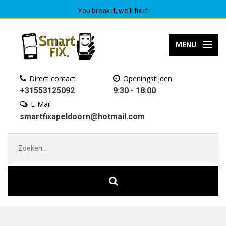
You break it, we'll fix it!
MENU
Direct contact
Openingstijden
+31553125092
9:30 - 18:00
E-Mail
smartfixapeldoorn@hotmail.com
Zoek
naar: