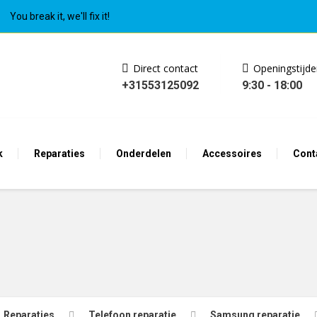
You break it, we'll fix it!
Direct contact
Openingstijd
+31553125092
9:30 - 18:00
k
Reparaties
Onderdelen
Accessoires
Cont
Reparaties
Telefoon reparatie
Samsung reparatie