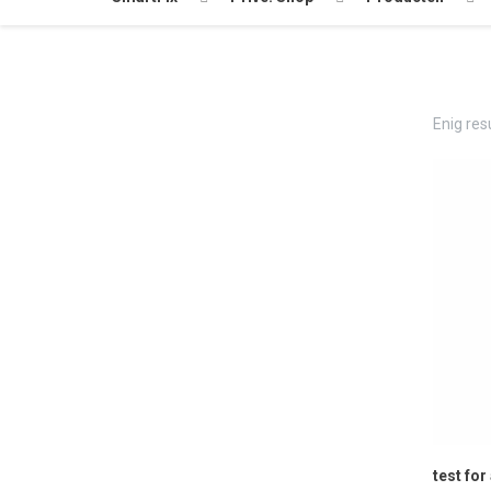
Enig res
test for