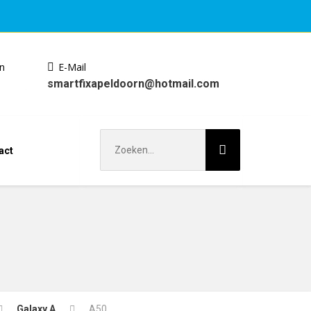
en
E-Mail
smartfixapeldoorn@hotmail.com
Zoek
act
naar:
Galaxy A
A50