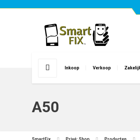
Inkoop
Verkoop
Zakelij
A50
SmartFix
Privé: Shop
Producten