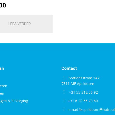
00
LEES VERDER
en
Contact
Stationsstraat 147
7311 ME Apeldoorn
eren
+31 55 312 50 92
gen
ingen & bezorging
+31 6 28 56 78 60
smartfixapeldoorn@hotmai