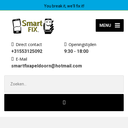
You break it, we'll fix it!
MENU
Direct contact
Openingstijden
+31553125092
9:30 - 18:00
E-Mail
smartfixapeldoorn@hotmail.com
Zoek
naar: