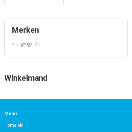
Merken
test google
(2)
Winkelmand
Menu
Home old