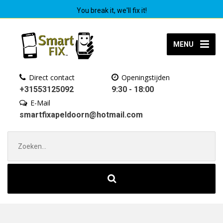
You break it, we'll fix it!
MENU
Direct contact
Openingstijden
+31553125092
9:30 - 18:00
E-Mail
smartfixapeldoorn@hotmail.com
Zoek
naar: