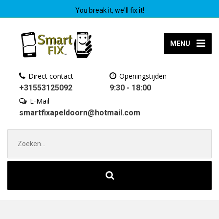
You break it, we'll fix it!
MENU
Direct contact
Openingstijden
+31553125092
9:30 - 18:00
E-Mail
smartfixapeldoorn@hotmail.com
Zoek
naar: