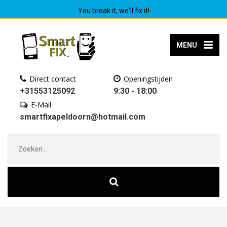
You break it, we'll fix it!
MENU
Direct contact
Openingstijden
+31553125092
9:30 - 18:00
E-Mail
smartfixapeldoorn@hotmail.com
Zoek
naar: