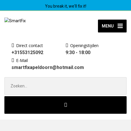
You break it, we'll fix it!
MENU
Direct contact
Openingstijden
+31553125092
9:30 - 18:00
E-Mail
smartfixapeldoorn@hotmail.com
Zoek
naar: