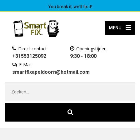
You break it, we'll fix it!
MENU
Direct contact
Openingstijden
+31553125092
9:30 - 18:00
E-Mail
smartfixapeldoorn@hotmail.com
Zoek
naar: